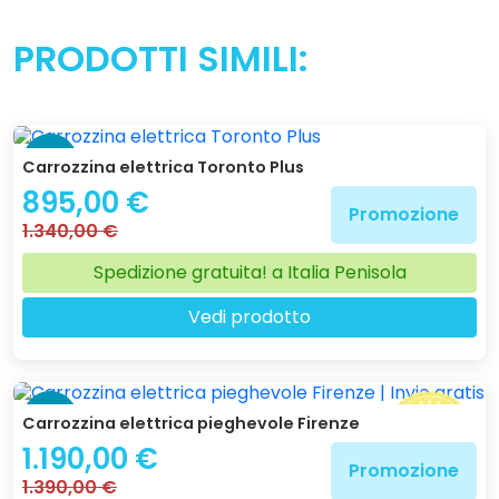
PRODOTTI SIMILI:
-33 %
Carrozzina elettrica Toronto Plus
895,00 €
Promozione
1.340,00 €
Spedizione gratuita! a Italia Penisola
Vedi prodotto
-14 %
Carrozzina elettrica pieghevole Firenze
1.190,00 €
Promozione
1.390,00 €