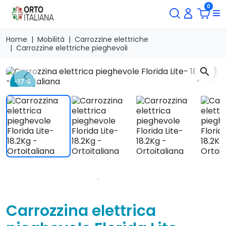
0
Home
Mobilità
Carrozzine elettriche
Carrozzine elettriche pieghevoli
search
Previous
Next
-17 %
Carrozzina elettrica