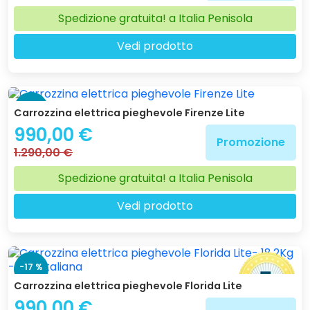
Spedizione gratuita! a Italia Penisola
Vedi prodotto
-23 %
Carrozzina elettrica pieghevole Firenze Lite
990,00 €
Promozione
1.290,00 €
Spedizione gratuita! a Italia Penisola
Vedi prodotto
-17 %
Carrozzina elettrica pieghevole Florida Lite
990,00 €