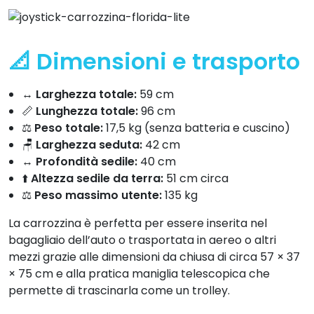
📐 Dimensioni e trasporto
↔️
Larghezza totale:
59 cm
📏
Lunghezza totale:
96 cm
⚖️
Peso totale:
17,5 kg (senza batteria e cuscino)
🪑
Larghezza seduta:
42 cm
↔️
Profondità sedile:
40 cm
⬆️
Altezza sedile da terra:
51 cm circa
⚖️
Peso massimo utente:
135 kg
La carrozzina è perfetta per essere inserita nel
bagagliaio dell’auto o trasportata in aereo o altri
mezzi grazie alle dimensioni da chiusa di circa 57 × 37
× 75 cm e alla pratica maniglia telescopica che
permette di trascinarla come un trolley.