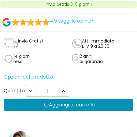
Invio Gratis!3-5 giorni!
4.9
Leggi le opinioni
Invio Gratis!
Att. immediata
L-V 9 a 20:30
14 giorni
2 anni
reso
di garanzia
Opzioni del prodotto
Quantità


Aggiungi al carrello