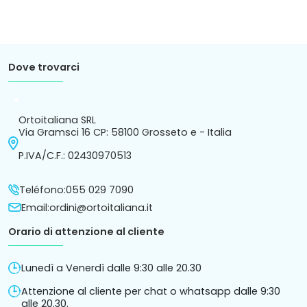
Dove trovarci
arrow_drop_down
Ortoitaliana SRL
Via Gramsci 16 CP: 58100 Grosseto e - Italia
P.IVA/C.F.: 02430970513
Teléfono:
055 029 7090
Email:
ordini@ortoitaliana.it
Orario di attenzione al cliente
Lunedì a Venerdì dalle 9:30 alle 20.30
Attenzione al cliente per chat o whatsapp dalle 9:30
alle 20.30.