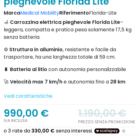
pieghevole Florida Lite
Marca
Medical Mobility
Riferimento
Florida-Lite
🦽
Carrozzina elettrica pieghevole Florida Lite
–
leggera, compatta e pratica pesa solamente 17,5 kg
senza batteria.
⚙️
Struttura in alluminio
, resistente e facile da
trasportare, ha una larghezza totale di 59 cm.
🔋
Batteria al litio
con autonomia personalizzabile
🚀
Velocità max 7 km/h
e autonomia fino a
28 km
Vedi caratteristiche
990,00 €
1.190,00 €
IVA INCLUSA
PREZZO SENZA PROMOZIONE