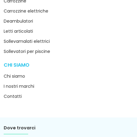
Carrozzine
Carrozzine elettriche
Deambulatori
Letti articolati
Sollevamalati elettrici
Sollevatori per piscine
CHI SIAMO
arrow_drop_down
Chi siamo
I nostri marchi
Contatti
Dove trovarci