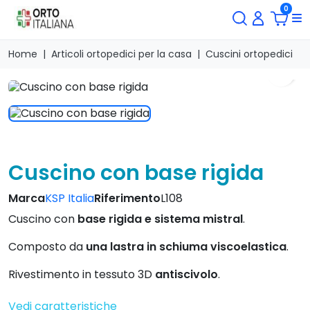
0
Home
Articoli ortopedici per la casa
Cuscini ortopedici
search
Cuscino con base rigida
Marca
KSP Italia
Riferimento
L108
Cuscino con
base rigida e sistema mistral
.
Composto da
una lastra in schiuma viscoelastica
.
Rivestimento in tessuto 3D
antiscivolo
.
Vedi caratteristiche