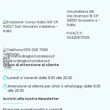
arrow_drop_down
Ortoitaliana SRL
Via Gramsci 16 CP:
58100 Grosseto e -
Italia
P.IVA/C.F.:
02430970513
Teléfono:
055 029 7090
Email:
ordini@ortoitaliana.it
Orario di attenzione al cliente
Lunedì a Venerdì dalle 9:30 alle 20.30
Attenzione al cliente per chat o whatsapp dalle 9:30
alle 20.30.
Iscriviti alla nostra Newsletter
Ricevi per e-mail novitá e consigli.