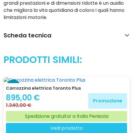
grandi prestazioni e di dimensioni ridotte è un ausilio
che migliora la vita quotidiana di coloro i quali hanno
limitazioni motorie.
Scheda tecnica
PRODOTTI SIMILI:
-33 %
Carrozzina elettrica Toronto Plus
895,00 €
Promozione
1.340,00 €
Spedizione gratuita! a Italia Penisola
Vedi prodotto