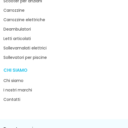
Scooter per anziani
Carrozzine
Carrozzine elettriche
Deambulatori
Letti articolati
Sollevamalati elettrici
Sollevatori per piscine
CHI SIAMO
arrow_drop_down
Chi siamo
I nostri marchi
Contatti