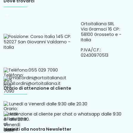
Dove trovarci
arrow_drop_down
Ortoitaliana SRL
Via Gramsci 16 CP:
58100 Grosseto e -
Italia
P.IVA/C.F.:
02430970513
Teléfono:
055 029 7090
Email:
ordini@ortoitaliana.it
Orario di attenzione al cliente
Lunedì a Venerdì dalle 9:30 alle 20.30
Attenzione al cliente per chat o whatsapp dalle 9:30
alle 20.30.
Iscriviti alla nostra Newsletter