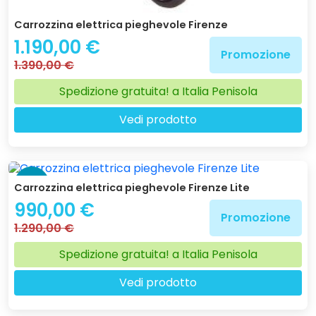
Carrozzina elettrica pieghevole Firenze
1.190,00 €
Promozione
1.390,00 €
Spedizione gratuita! a Italia Penisola
Vedi prodotto
-23 %
Carrozzina elettrica pieghevole Firenze Lite
990,00 €
Promozione
1.290,00 €
Spedizione gratuita! a Italia Penisola
Vedi prodotto