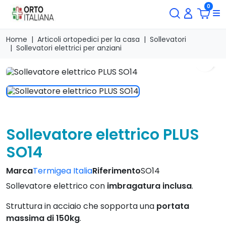
0
Home
Articoli ortopedici per la casa
Sollevatori
Sollevatori elettrici per anziani
search
Sollevatore elettrico PLUS
SO14
Marca
Termigea Italia
Riferimento
SO14
Sollevatore elettrico con
imbragatura inclusa
.
Struttura in acciaio che sopporta una
portata
massima di 150kg
.