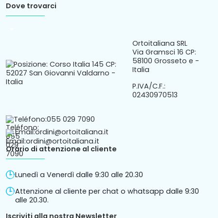
Dove trovarci
arrow_drop_down
Ortoitaliana SRL
Via Gramsci 16 CP:
58100 Grosseto e -
Italia
P.IVA/C.F.:
02430970513
Teléfono:
055 029 7090
Email:
ordini@ortoitaliana.it
Orario di attenzione al cliente
Lunedì a Venerdì dalle 9:30 alle 20.30
Attenzione al cliente per chat o whatsapp dalle 9:30
alle 20.30.
Iscriviti alla nostra Newsletter