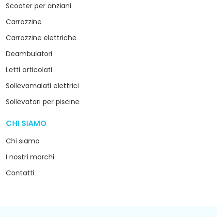
Scooter per anziani
Carrozzine
Carrozzine elettriche
Deambulatori
Letti articolati
Sollevamalati elettrici
Sollevatori per piscine
CHI SIAMO
arrow_drop_down
Chi siamo
I nostri marchi
Contatti